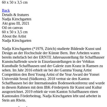
60 x 50 x 3,5 cm
Back
Details & features
Nadja Kirschgarten
Akt grau III
, 2021
Oil on canvas
60 x 50 x 3,5 cm
About the Artist
Nadja Kirschgarten
Nadja Kirschgarten (*1979, Zürich) studierte Bildende Kunst und
Design an der Hochschule der Künste Bern. Ihre Arbeiten waren
bereits mehrfach bei der ERNTE Jahresausstellung für Schaffhauser
Kunstschaffende sowie in Einzelausstellungen in der Vebikus
Kunsthalle Schaffhausen und der Galerie zum Kranz in Ramsen zu
sehen. Im Jahr 2016 erhielt sie bei der Gamma Young Artist
Competition den Best Young Artist of the Year Award der Yonsei
Universität Seoul (Südkorea). 2018 vertrat sie den Kanton
Schaffhausen bei der Internationalen Bodenseekonferenz und wurde
in diesem Rahmen mit dem IBK-Förderpreis für Kunst und Kultur
ausgezeichnet. 2019 erhielt sie vom Kanton Schaffhausen einen
Kantonalen Förderbeitrag. Nadja Kirschgarten lebt und arbeitet in
Stein am Rhein.