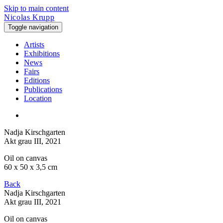
Skip to main content
Nicolas Krupp
Toggle navigation
Artists
Exhibitions
News
Fairs
Editions
Publications
Location
Nadja Kirschgarten
Akt grau III
, 2021
Oil on canvas
60 x 50 x 3,5 cm
Back
Nadja Kirschgarten
Akt grau III
, 2021
Oil on canvas