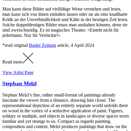
Man kann diese Bilder auf vielfältige Weise verstehen und lesen,
man kann sich von ihnen einlullen lassen oder sie als eine knallharte
Kritik an der Unverbindlichkeit und Kälte in der heutigen Zeit lesen.
Solche doppeldeutigen Bilder muss man aushalten können, denn sie
sind zweischneidig. Es ist magisches Theater. «Eintritt nicht für
jedermann. Nur für Verrückte!»
*read original
Basler Zeitung
article, 4 April 2024
Read more
View Artist Page
Stephan Melzl
Stephan Melzl’s fine, rather small-format oil paintings already
fascinate the viewer from a distance, drawing him closer. The
representational depiction of an entirely separate world unfolds there
on wood in the vortex of a seductive application of paint. Figures,
solitary or multiple, and objects in landscapes or diverse spaces seem
familiar and yet strange to us. Compact as regards painting,
composition and content, Melzl produces paintings that draw on the