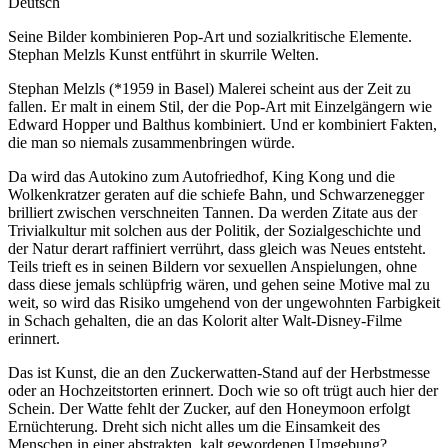
Deutsch
Seine Bilder kombinieren Pop-Art und sozialkritische Elemente.
Stephan Melzls Kunst entführt in skurrile Welten.
Stephan Melzls (*1959 in Basel) Malerei scheint aus der Zeit zu
fallen. Er malt in einem Stil, der die Pop-Art mit Einzelgängern wie
Edward Hopper und Balthus kombiniert. Und er kombiniert Fakten,
die man so niemals zusammenbringen würde.
Da wird das Autokino zum Autofriedhof, King Kong und die
Wolkenkratzer geraten auf die schiefe Bahn, und Schwarzenegger
brilliert zwischen verschneiten Tannen. Da werden Zitate aus der
Trivialkultur mit solchen aus der Politik, der Sozialgeschichte und
der Natur derart raffiniert verrührt, dass gleich was Neues entsteht.
Teils trieft es in seinen Bildern vor sexuellen Anspielungen, ohne
dass diese jemals schlüpfrig wären, und gehen seine Motive mal zu
weit, so wird das Risiko umgehend von der ungewohnten Farbigkeit
in Schach gehalten, die an das Kolorit alter Walt-Disney-Filme
erinnert.
Das ist Kunst, die an den Zuckerwatten-Stand auf der Herbstmesse
oder an Hochzeitstorten erinnert. Doch wie so oft trügt auch hier der
Schein. Der Watte fehlt der Zucker, auf den Honeymoon erfolgt
Ernüchterung. Dreht sich nicht alles um die Einsamkeit des
Menschen in einer abstrakten, kalt gewordenen Umgebung?